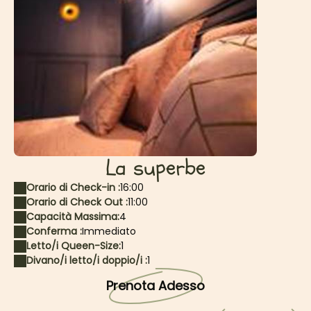
La superbe
Orario di Check-in :
16:00
Orario di Check Out :
11:00
Capacità Massima:
4
Conferma :
Immediato
Letto/i Queen-Size:
1
Divano/i letto/i doppio/i :
1
Prenota Adesso