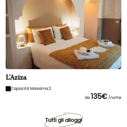
L'Aziza
L
Capacità Massima:2
135€
da
/notte
Tutti gli alloggi