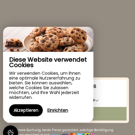
Diese Website verwendet
Cookies
Wir verwenden Cookies, um Ihnen
eine optimale Nutzererfahrung zu
bieten. Sie können auswählen,
Von
bis
welche Cookies Sie zulassen
möchten, und Ihre Wahl jederzeit
widerrufen.
1
unterkunft /
2
Erwachsene
Akzeptieren
Einrichten
SUCHEN
100% sichere Buchung, beste Preise garantiert, sofortige Bestätigung
Zahlung gesichert durch