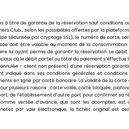
 titre de garantie de la réservation sauf conditions ou
ners Club… selon les possibilités offertes par la platefor
sie sécurisée par cryptage SSL), le numéro de carte, san
tilisée doit être valable au moment de la consommation 
re lui ayant permis de garantir la réservation. Le débit
éciaux où le débit partiel ou total du paiement s’effectue
nnulée – client non présent) d’une réservation garantie
ant indiqué dans ses conditions générales et conditions
ents en ligne par carte bancaire. La validité de la carte 
our plusieurs raisons : carte volée, carte bloquée, plafon
art, de l’établissement d’autre part pour confirmer sa 
a somme versée d’avance, que sont les acomptes, est 
es par voie électronique, le fichier original est cert